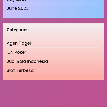
June 2023
Categories
Agen Togel
IDN Poker
Judi Bola Indonesia
Slot Terbesar