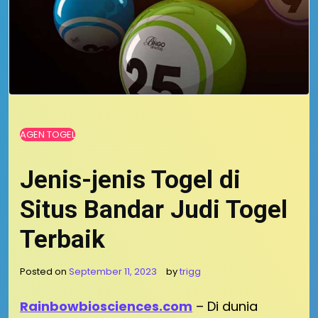
AGEN TOGEL
Jenis-jenis Togel di
Situs Bandar Judi Togel
Terbaik
Posted on
September 11, 2023
by
trigg
Rainbowbiosciences.com
– Di dunia