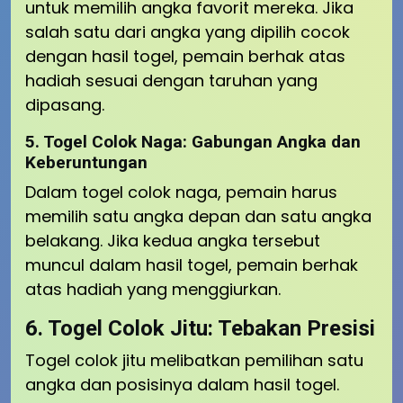
untuk memilih angka favorit mereka. Jika
salah satu dari angka yang dipilih cocok
dengan hasil togel, pemain berhak atas
hadiah sesuai dengan taruhan yang
dipasang.
5. Togel Colok Naga: Gabungan Angka dan
Keberuntungan
Dalam togel colok naga, pemain harus
memilih satu angka depan dan satu angka
belakang. Jika kedua angka tersebut
muncul dalam hasil togel, pemain berhak
atas hadiah yang menggiurkan.
6. Togel Colok Jitu: Tebakan Presisi
Togel colok jitu melibatkan pemilihan satu
angka dan posisinya dalam hasil togel.