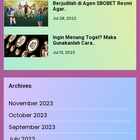
Berjudilah di Agen SBOBET Resmi
Agar..
Jul 28, 2023
Ingin Menang Togel? Maka
Gunakanlah Cara..
Jul 13, 2023
Archives
November 2023
October 2023
September 2023
July 2023