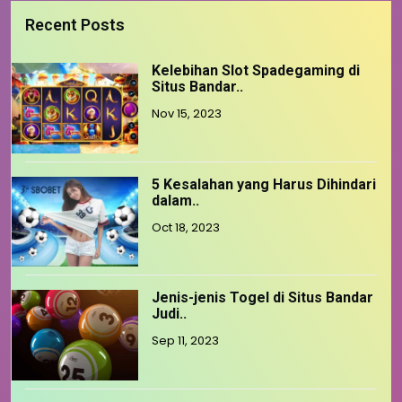
Recent Posts
Kelebihan Slot Spadegaming di
Situs Bandar..
Nov 15, 2023
5 Kesalahan yang Harus Dihindari
dalam..
Oct 18, 2023
Jenis-jenis Togel di Situs Bandar
Judi..
Sep 11, 2023