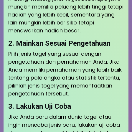
mungkin memiliki peluang lebih tinggi tetapi
hadiah yang lebih kecil, sementara yang
lain mungkin lebih berisiko tetapi
menawarkan hadiah besar.
2. Mainkan Sesuai Pengetahuan
Pilih jenis togel yang sesuai dengan
pengetahuan dan pemahaman Anda. Jika
Anda memiliki pemahaman yang lebih baik
tentang pola angka atau statistik tertentu,
pilihlah jenis togel yang memanfaatkan
pengetahuan tersebut.
3. Lakukan Uji Coba
Jika Anda baru dalam dunia togel atau
ingin mencoba jenis baru, lakukan uji coba