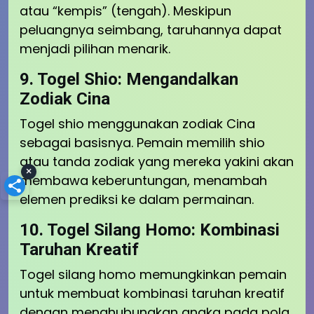
atau “kempis” (tengah). Meskipun
peluangnya seimbang, taruhannya dapat
menjadi pilihan menarik.
9. Togel Shio: Mengandalkan
Zodiak Cina
Togel shio menggunakan zodiak Cina
sebagai basisnya. Pemain memilih shio
atau tanda zodiak yang mereka yakini akan
×
membawa keberuntungan, menambah
elemen prediksi ke dalam permainan.
10. Togel Silang Homo: Kombinasi
Taruhan Kreatif
Togel silang homo memungkinkan pemain
untuk membuat kombinasi taruhan kreatif
dengan menghubungkan angka pada pola