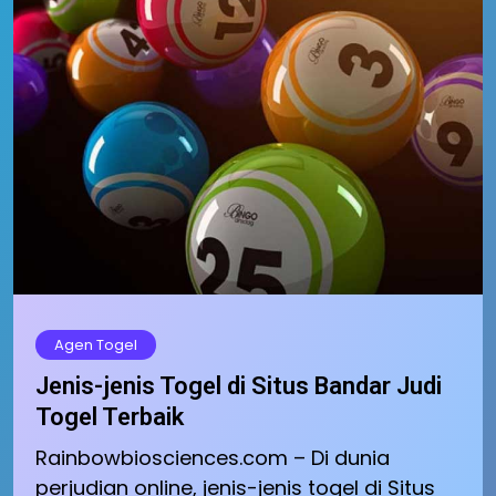
Agen Togel
Jenis-jenis Togel di Situs Bandar Judi
Togel Terbaik
Rainbowbiosciences.com – Di dunia
perjudian online, jenis-jenis togel di Situs