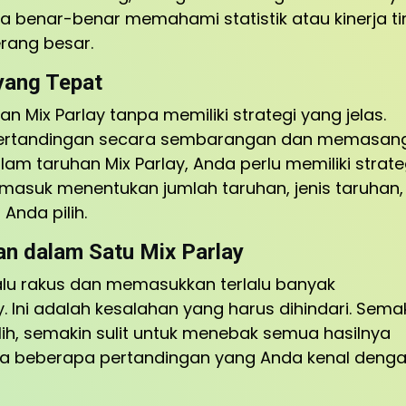
a benar-benar memahami statistik atau kinerja t
erang besar.
 yang Tepat
 Mix Parlay tanpa memiliki strategi yang jelas.
pertandingan secara sembarangan dan memasan
am taruhan Mix Parlay, Anda perlu memiliki strate
rmasuk menentukan jumlah taruhan, jenis taruhan,
nda pilih.
an dalam Satu Mix Parlay
alu rakus dan memasukkan terlalu banyak
. Ini adalah kesalahan yang harus dihindari. Sema
ih, semakin sulit untuk menebak semua hasilnya
ada beberapa pertandingan yang Anda kenal deng