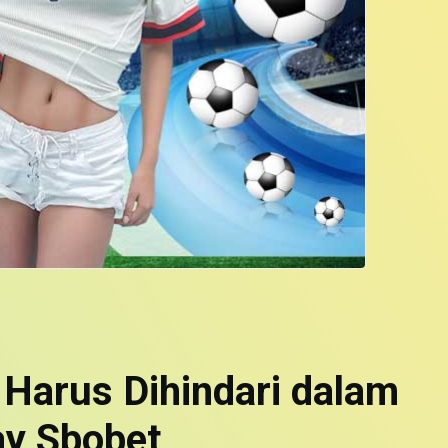
 Harus Dihindari dalam
ay Sbobet