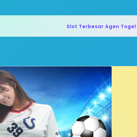
Slot Terbesar
Agen Togel