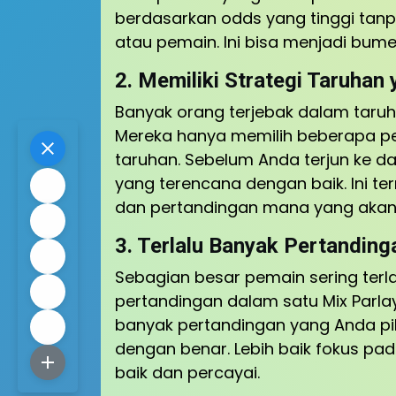
berdasarkan odds yang tinggi tanp
atau pemain. Ini bisa menjadi bum
2. Memiliki Strategi Taruhan
Banyak orang terjebak dalam taruhan
Mereka hanya memilih beberapa 
taruhan. Sebelum Anda terjun ke dal
yang terencana dengan baik. Ini te
dan pertandingan mana yang akan A
3. Terlalu Banyak Pertanding
Sebagian besar pemain sering terl
pertandingan dalam satu Mix Parlay
banyak pertandingan yang Anda pil
dengan benar. Lebih baik fokus p
baik dan percayai.