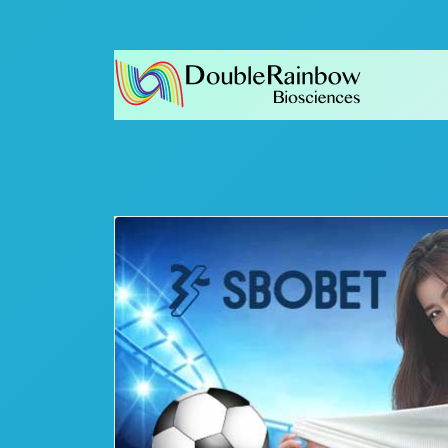
Skip
to
content