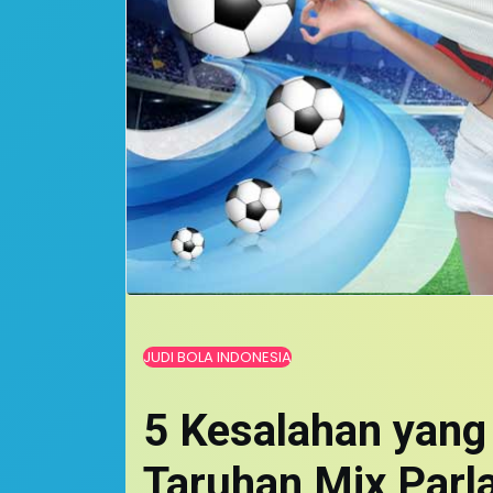
JUDI BOLA INDONESIA
5 Kesalahan yang
Taruhan Mix Parl