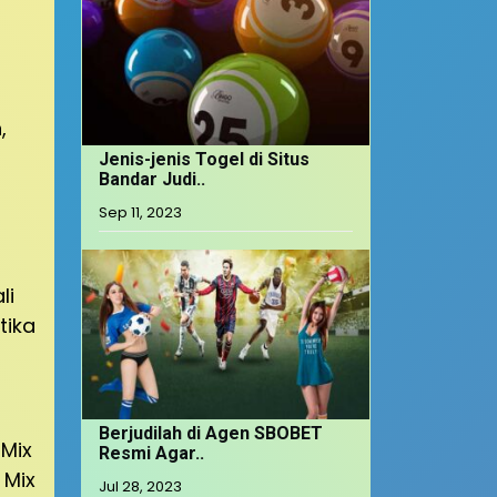
,
Jenis-jenis Togel di Situs
Bandar Judi..
Sep 11, 2023
li
tika
Berjudilah di Agen SBOBET
 Mix
Resmi Agar..
 Mix
Jul 28, 2023