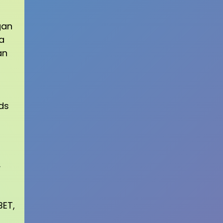
gan
a
an
ds
y
BET,