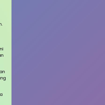
n.
ni
an
kan
ang
da