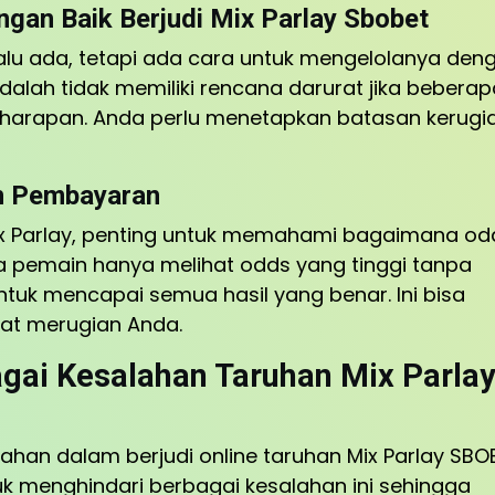
ngan Baik Berjudi Mix Parlay Sbobet
lalu ada, tetapi ada cara untuk mengelolanya den
alah tidak memiliki rencana darurat jika beberap
i harapan. Anda perlu menetapkan batasan kerugi
n Pembayaran
x Parlay, penting untuk memahami bagaimana od
 pemain hanya melihat odds yang tinggi tanpa
tuk mencapai semua hasil yang benar. Ini bisa
at merugian Anda.
gai Kesalahan Taruhan Mix Parla
ahan dalam berjudi online taruhan Mix Parlay SBO
uk menghindari berbagai kesalahan ini sehingga