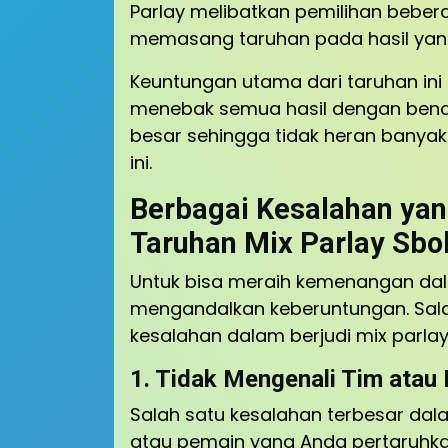
Parlay melibatkan pemilihan beber
memasang taruhan pada hasil yang 
Keuntungan utama dari taruhan ini
menebak semua hasil dengan bena
besar sehingga tidak heran banya
ini.
Berbagai Kesalahan yang
Taruhan Mix Parlay Sbo
Untuk bisa meraih kemenangan dala
mengandalkan keberuntungan. Sala
kesalahan dalam berjudi mix parlay b
1. Tidak Mengenali Tim atau
Salah satu kesalahan terbesar dala
atau pemain yang Anda pertaruhka