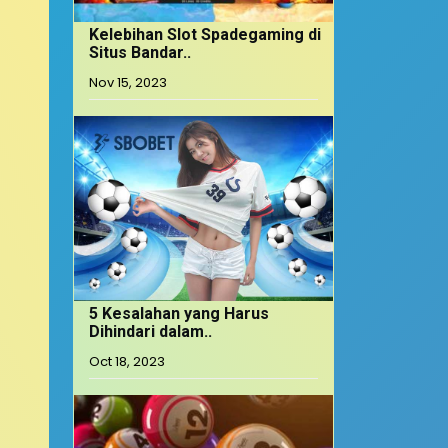
Kelebihan Slot Spadegaming di
Situs Bandar..
Nov 15, 2023
5 Kesalahan yang Harus
Dihindari dalam..
Oct 18, 2023